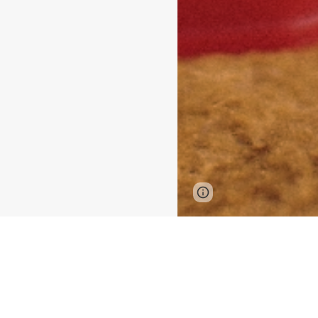
Page
Google Sites
updated
ろぼやんはRSJ
OF6：だ