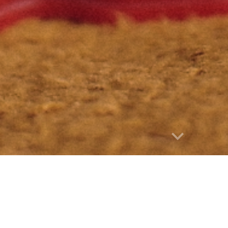
Report abuse
2025にて3件の企画を主催しま
した
．
れもが自分らしい道を進めるように